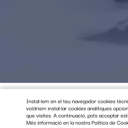
Instal·lem en el teu navegador cookies tècn
TRIA PER A QUI BUSQUES UN 
voldríem instal·lar cookies analítiques opci
que visites. A continuació, pots acceptar es
Més informació en la nostra Política de Coo
Selecciona