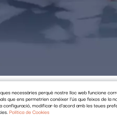
iques necessàries perquè nostre lloc web funcione corr
SERVEI
onals que ens permetrien conéixer l'ús que feixos de la n
ta configuració, modificar-la d'acord amb les teues prefe
kies.
Política de Cookies