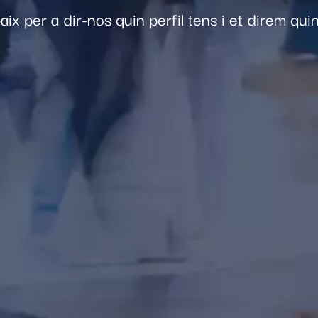
 baix per a dir-nos quin perfil tens i et direm qu