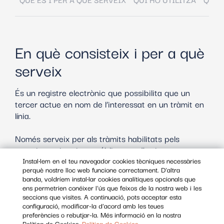
En què consisteix i per a què
serveix
És un registre electrònic que possibilita que un
tercer actue en nom de l’interessat en un tràmit en
línia.
Només serveix per als tràmits habilitats pels
organismes i entitats públiques adherits.
Instal·lem en el teu navegador cookies tècniques necessàries
perquè nostre lloc web funcione correctament. D'altra
És a dir, et permet delegar còmodament gestions
banda, voldríem instal·lar cookies analítiques opcionals que
en tercers tan sols amb el teu certificat personal.
ens permetrien conéixer l'ús que feixos de la nostra web i les
Sense haver de generar poders notarials o judicials,
seccions que visites. A continuació, pots acceptar esta
configuració, modificar-la d'acord amb les teues
ni una altra documentació.
preferències o rebutjar-la. Més informació en la nostra
Política de Cookies.
Política de Cookies