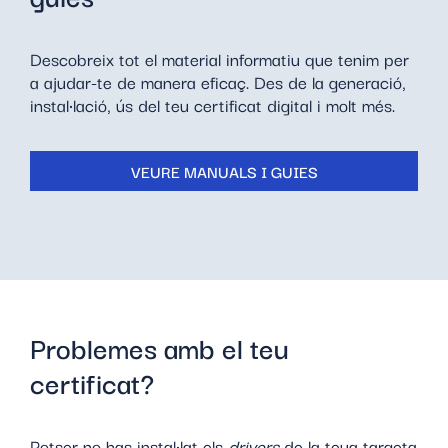
suport programari?
Vull el certificat de Representant en suport
Descobreix tot el material informatiu que tenim per
programari, però no tinc certificat de l’ACCV.
a ajudar-te de manera eficaç. Des de la generació,
instal·lació, ús del teu certificat digital i molt més.
No recorde el PIN del meu certificat en suport
programari.
VEURE MANUALS I GUIES
No recorde el PIN del meu certificat en targeta o
l’he bloquejat.
He bloquejat el PUK de la meua targeta.
Problemes amb el teu
certificat?
Potser no has instal·lat els
drivers
de la teua targeta