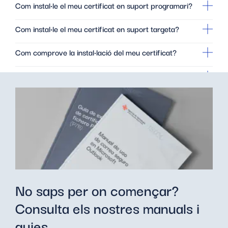
Com instal·le el meu certificat en suport programari?
Com instal·le el meu certificat en suport targeta?
Com comprove la instal·lació del meu certificat?
On trobe un Punt de Registre (PRU)?
Com t’identifiques en el PRU?
No puc anar al PRU. Què faig?
El meu certificat caducarà. Com el renove?
Vull anul·lar el meu certificat. Com ho revoque?
No saps per on començar?
No puc pagar amb targeta. Què faig?
Consulta els nostres manuals i
Com descarregue el certificat de Representant en
guies