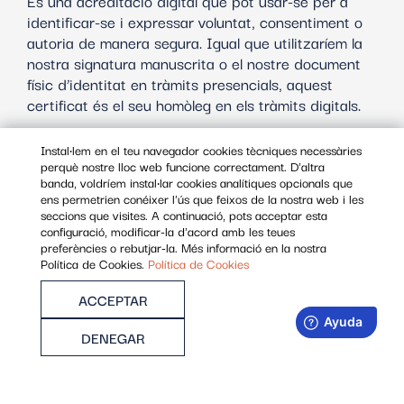
És una acreditació digital que pot usar-se per a
identificar-se i expressar voluntat, consentiment o
autoria de manera segura. Igual que utilitzaríem la
nostra signatura manuscrita o el nostre document
físic d’identitat en tràmits presencials, aquest
certificat és el seu homòleg en els tràmits digitals.
En concret, els certificats de Ciutadà identifiquen a
Instal·lem en el teu navegador cookies tècniques necessàries
perquè nostre lloc web funcione correctament. D'altra
una persona física, ja siga com a ciutadana, o com
banda, voldríem instal·lar cookies analítiques opcionals que
a autònoma. Conté el nom, cognoms, NIF/NIE i
ens permetrien conéixer l'ús que feixos de la nostra web i les
correu-e.
seccions que visites. A continuació, pots acceptar esta
configuració, modificar-la d'acord amb les teues
preferències o rebutjar-la. Més informació en la nostra
La seua validesa és de 3 anys.
Política de Cookies.
Política de Cookies
ACCEPTAR
DENEGAR