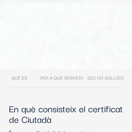
QUÈ ES
PER A QUÈ SERVEIX
QUI HO SOL·LICITA
En què consisteix el certificat
de Ciutadà