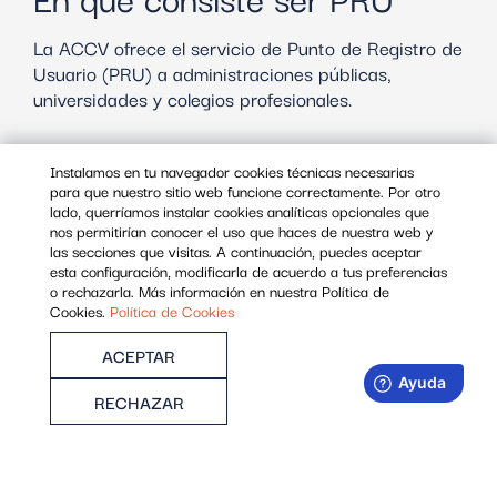
La ACCV ofrece el servicio de Punto de Registro de
Usuario (PRU) a administraciones públicas,
universidades y colegios profesionales.
Los operadores que atienden el PRU identifican a
Instalamos en tu navegador cookies técnicas necesarias
los solicitantes de los certificados y verifican sus
para que nuestro sitio web funcione correctamente. Por otro
datos, antes de la generación.
lado, querríamos instalar cookies analíticas opcionales que
nos permitirían conocer el uso que haces de nuestra web y
las secciones que visitas. A continuación, puedes aceptar
¿Qué beneficios tiene para ti?
esta configuración, modificarla de acuerdo a tus preferencias
o rechazarla. Más información en nuestra Política de
Cookies.
Política de Cookies
Comodidad para gestionar los certificados de
tu organismo
ACEPTAR
Prestar un servicio gratuito a la ciudadanía
RECHAZAR
Ahorro en nuestros servicios
PIDE INFORMACIÓN