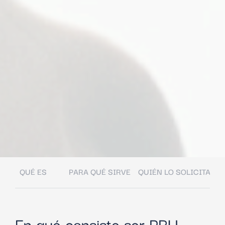
QUÉ ES
PARA QUÉ SIRVE
QUIÉN LO SOLICITA
Q
En qué consiste ser PRU