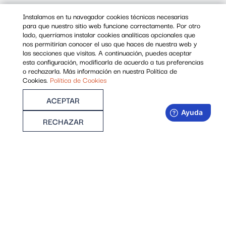
En qué consiste y para qué
Instalamos en tu navegador cookies técnicas necesarias
sirve
para que nuestro sitio web funcione correctamente. Por otro
lado, querríamos instalar cookies analíticas opcionales que
nos permitirían conocer el uso que haces de nuestra web y
Es el lugar donde debes acudir si deseas obtener
las secciones que visitas. A continuación, puedes aceptar
esta configuración, modificarla de acuerdo a tus preferencias
un certificado de Ciudadano en soporte software.
o rechazarla. Más información en nuestra Política de
Se trata de un certificado que se emite gratis en
Cookies.
Política de Cookies
cualquier Punto de Registro (PRU) de la ACCV.
ACEPTAR
Además, si has comprado una tarjeta criptográfica,
de Ciudadano o de Representante de entidad,
RECHAZAR
tendrás que ir a un PRU para que te generen el
certificado en ella.
En nuestros PRU también podrás renovar o revocar
tus certificados personales.
ENCUENTRA TU PRU MÁS CERCANO