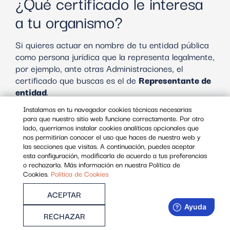
¿Qué certificado le interesa
a tu organismo?
Si quieres actuar en nombre de tu entidad pública
como persona jurídica que la representa legalmente,
por ejemplo, ante otras Administraciones, el
certificado que buscas es el de
Representante de
entidad
.
Instalamos en tu navegador cookies técnicas necesarias
Si lo que necesitas es que te identifique como
para que nuestro sitio web funcione correctamente. Por otro
persona física y se reconozca tu vínculo laboral con
lado, querríamos instalar cookies analíticas opcionales que
nos permitirían conocer el uso que haces de nuestra web y
el organismo público para el que trabajas, tu
las secciones que visitas. A continuación, puedes aceptar
certificado es el de
Empleado público
. Este
esta configuración, modificarla de acuerdo a tus preferencias
certificado no permite representar a la persona
o rechazarla. Más información en nuestra Política de
jurídica.
Cookies.
Política de Cookies
ACEPTAR
Por último, si lo que buscas es anonimizar la
identidad de los trabajadores de tu organismo
RECHAZAR
público, el certificado que te interesa es
Empleado